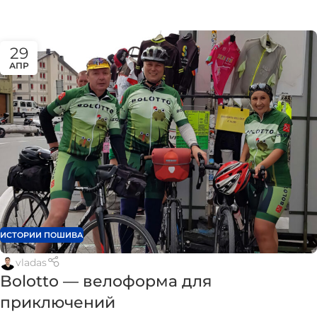
29
АПР
ИСТОРИИ ПОШИВА
vladas
Bolotto — велоформа для
приключений