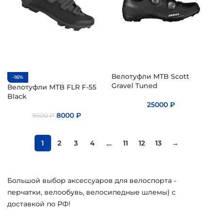
Велотуфли MTB Scott
-16%
Gravel Tuned
Велотуфли MTB FLR F-55
Black
25000
₽
8000
₽
9500
₽
1
2
3
4
…
11
12
13
→
Большой выбор аксессуаров для велоспорта -
перчатки, велообувь, велосипедные шлемы) с
доставкой по РФ!