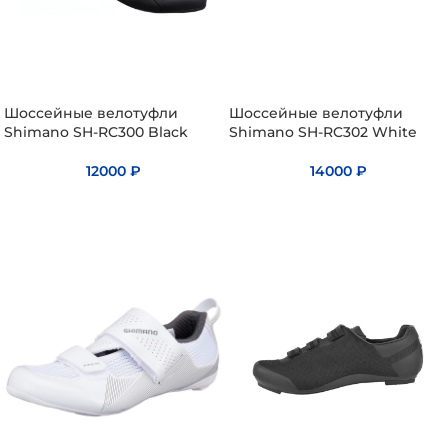
Летние
Летние
Коллекция
Коллекци
джерси
джерси
ArtVelo
ArtVelo
Шоссейные велотуфли
Шоссейные велотуфли
Shimano SH-RC300 Black
Shimano SH-RC302 White
12000
₽
14000
₽