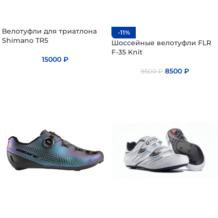
Велотуфли для триатлона
-11%
Shimano TR5
Шоссейные велотуфли FLR
F-35 Knit
15000
₽
8500
₽
9500
₽