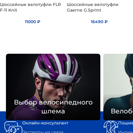
Шоссейные велотуфли FLR
Шоссейные велотуфли
F-11 Knit
Gaerne G.Sprint
11000
₽
16490
₽
Выбор велосипедного
шлема
Велоб
Онлайн-консультант
Пошив
Эксперты на связи
Индиви