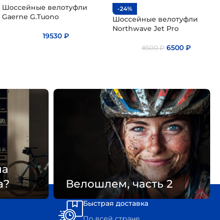
Шоссейные велотуфли
-24%
Gaerne G.Tuono
Шоссейные велотуфли
Northwave Jet Pro
19530
₽
6500
₽
8500
₽
на
а?
Велошлем, часть 2
Быстрая доставка
По всей стране