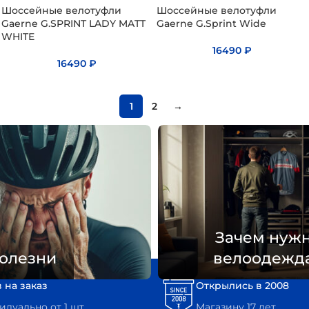
Шоссейные велотуфли
Шоссейные велотуфли
Gaerne G.SPRINT LADY MATT
Gaerne G.Sprint Wide
WHITE
16490
₽
16490
₽
1
2
→
Зачем нуж
олезни
велоодежд
 на заказ
Открылись в 2008
дуально от 1 шт
Магазину 17 лет