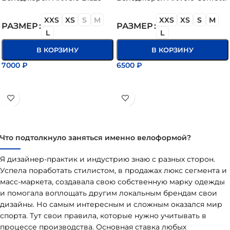
XXS
XS
S
M
XXS
XS
S
M
РАЗМЕР
РАЗМЕР
L
L
В КОРЗИНУ
В КОРЗИНУ
7000
₽
6500
₽
ВЫБЕРИТЕ ПАРАМЕТРЫ
ВЫБЕРИТЕ ПАРАМЕТРЫ
Что подтолкнуло заняться именно велоформой?
Я дизайнер-практик и индустрию знаю с разных сторон.
Успела поработать стилистом, в продажах люкс сегмента и
масс-маркета, создавала свою собственную марку одежды
и помогала воплощать другим локальным брендам свои
дизайны. Но самым интересным и сложным оказался мир
спорта. Тут свои правила, которые нужно учитывать в
процессе производства. Основная ставка любых