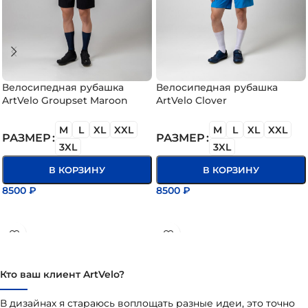
Велосипедная рубашка
Велосипедная рубашка
ArtVelo Groupset Maroon
ArtVelo Clover
M
L
XL
XXL
M
L
XL
XXL
РАЗМЕР
РАЗМЕР
3XL
3XL
В КОРЗИНУ
В КОРЗИНУ
8500
₽
8500
₽
ВЫБЕРИТЕ ПАРАМЕТРЫ
ВЫБЕРИТЕ ПАРАМЕТРЫ
Кто ваш клиент ArtVelo?
В дизайнах я стараюсь воплощать разные идеи, это точно