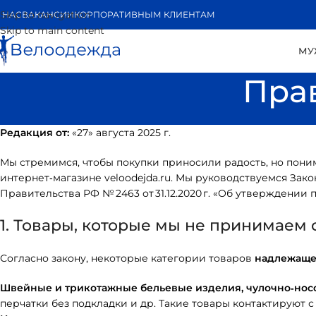
Skip to navigation
 НАС
ВАКАНСИИ
КОРПОРАТИВНЫМ КЛИЕНТАМ
Skip to main content
МУ
Пра
Редакция от:
«27» августа 2025 г.
Мы стремимся, чтобы покупки приносили радость, но пони
интернет‑магазине veloodejda.ru. Мы руководствуемся З
Правительства РФ № 2463 от 31.12.2020 г. «Об утверждении
1. Товары, которые мы не принимаем
Согласно закону, некоторые категории товаров
надлежаще
Швейные и трикотажные бельевые изделия, чулочно‑нос
перчатки без подкладки и др. Такие товары контактируют 