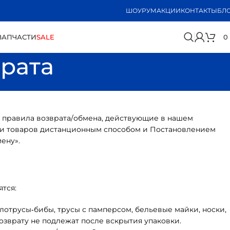
ШОУРУМ
АКЦИИ
КОНТАКТЫ
БЛ
0
ЗАПЧАСТИ
SALE
рата
 — правила возврата/обмена, действующие в нашем
ажи товаров дистанционным способом и Постановлением
ену».
тся:
велотрусы‑бибы, трусы с памперсом, бельевые майки, носки,
возврату не подлежат после вскрытия упаковки.