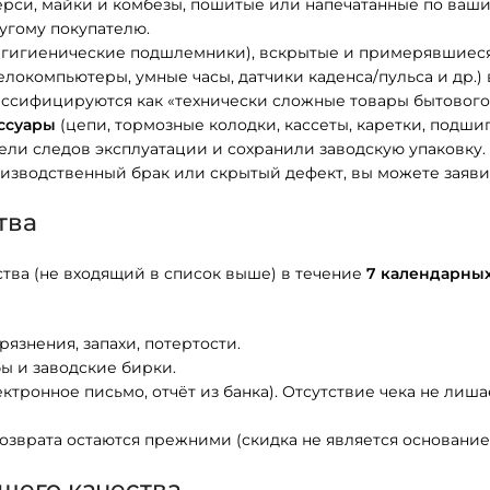
ерси, майки и комбезы, пошитые или напечатанные по ваш
угому покупателю.
, гигиенические подшлемники), вскрытые и примерявшиеся
локомпьютеры, умные часы, датчики каденса/пульса и др.)
классифицируются как «технически сложные товары бытового
ссуары
(цепи, тормозные колодки, кассеты, каретки, подши
Летние джерси
Летние джерси
Велотрусы без лямок
Велотрусы бе
Велошлемы
мели следов эксплуатации и сохранили заводскую упаковку.
NE
зводственный брак или скрытый дефект, вы можете заявить 
Джерси с длинным
Джерси с длинным
Велотрусы с лямками
Велотрусы с 
Велосипедные 
рукавом
рукавом
тва
Велотрусы (бриджи)
Велотрусы (
Велорубашки
Велорубашки
Велокепки
NEW
NEW
тва (не входящий в список выше) в течение
7 календарны
Велоштаны
Велошорты (б
Велокомбинезоны
Велокомбинезоны
Подшлемники
рязнения, запахи, потертости.
Велошорты (багги)
Велоштаны
Костюмы триатлон
Костюмы триатлон
Велофары и ма
бы и заводские бирки.
тронное письмо, отчёт из банка). Отсутствие чека не лиша
Летние велорейтузы
Летние вело
Джерси ArtVelo
Джерси ArtVelo
NEW
NEW
озврата остаются прежними (скидка не является основанием
Базовый слой
Базовый слой
щего качества