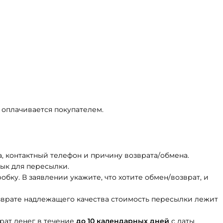
Летние
Летние
Коллекция
Коллекци
джерси
джерси
ArtVelo
ArtVelo
 оплачивается покупателем.
, контактный телефон и причину возврата/обмена.
лык для пересылки.
бку. В заявлении укажите, что хотите обмен/возврат, и
зврате надлежащего качества стоимость пересылки лежит
рат денег в течение
до 10 календарных дней
с даты