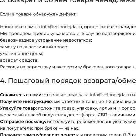
Если в товаре обнаружен дефект:
Напишите нам на
info@veloodejda.ru
, приложите фото/видео
Мы проведём проверку качества и, в случае подтверждени
безвозмездное устранение недостатков;
замену на аналогичный товар;
уменьшение цены;
возврат средств.
Расходы на пересылку и экспертизу бракованного товара н
4. Пошаговый порядок возврата/обм
Свяжитесь с нами:
отправьте заявку на
info@veloodejda.ru
ил
Получите инструкцию:
мы ответим в течение 1–2 рабочих 
Упакуйте товар:
положите товар, упаковку, ярлыки и сопро
желаемый способ получения денег (карта, СБП, наличными 
Отправьте посылку:
используйте рекомендованную службу 
на покупателе; при браке — на нас.
Получите замену/возврат денег:
мы проверим товар (1–3 р