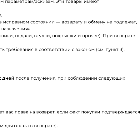
им параметрам/эскизам. Эти товары имеют
.
 в исправном состоянии — возврату и обмену не подлежат,
 назначения».
пники, педали, втулки, покрышки и прочее). При возврате
з лямок
Велотуфли шоссе
Велоперчатки
W
требования в соответствии с законом (см. пункт 3).
лямками
очки
Велообувь МТБ
Велосумки
Велосипедные
бриджи)
Фляги
бахилы
х дней
после получения, при соблюдении следующих
агги)
Флягодержатели
Велосипедные носки
Велочулки/
ячки
Пульсометры
Велорукава
ет вас права на возврат, если факт покупки подтверждается
рейтузы
 для отказа в возврате).