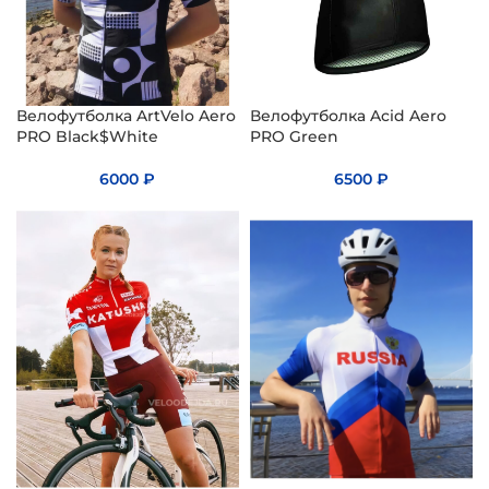
Велофутболка ArtVelo Aero
Велофутболка Acid Aero
PRO Black$White
PRO Green
6000
₽
6500
₽