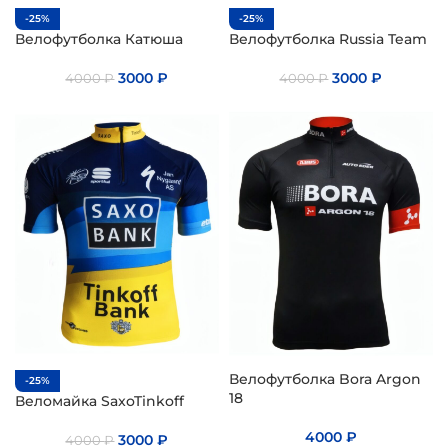
-25%
-25%
Велофутболка Катюша
Велофутболка Russia Team
3000
₽
3000
₽
4000
₽
4000
₽
Велофутболка Bora Argon
-25%
18
Веломайка SaxoTinkoff
4000
₽
3000
₽
4000
₽