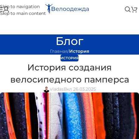
Skip to navigation
Skip to main content
Блог
Главная
/
История
ИСТОРИЯ
История создания
велосипедного памперса
vladas
Вкл 26.03.2025