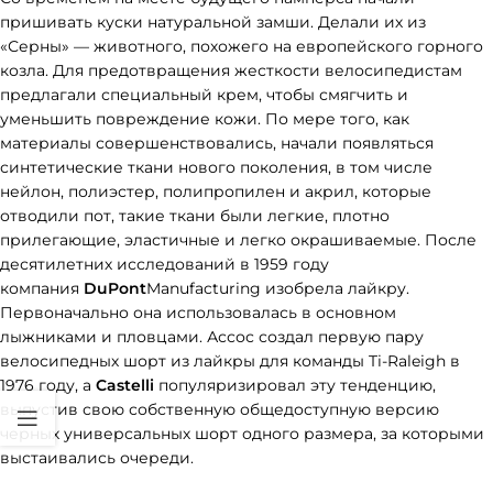
пришивать куски натуральной замши. Делали их из
«Серны» — животного, похожего на европейского горного
козла. Для предотвращения жесткости велосипедистам
предлагали специальный крем, чтобы смягчить и
уменьшить повреждение кожи. По мере того, как
материалы совершенствовались, начали появляться
синтетические ткани нового поколения, в том числе
нейлон, полиэстер, полипропилен и акрил, которые
отводили пот, такие ткани были легкие, плотно
прилегающие, эластичные и легко окрашиваемые. После
десятилетних исследований в 1959 году
компания
DuPont
Manufacturing изобрела лайкру.
Первоначально она использовалась в основном
лыжниками и пловцами. Ассос создал первую пару
велосипедных шорт из лайкры для команды Ti-Raleigh в
1976 году, а
Castelli
популяризировал эту тенденцию,
выпустив свою собственную общедоступную версию
черных универсальных шорт одного размера, за которыми
выстаивались очереди.