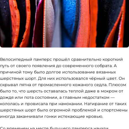
Велосипедный памперс прошёл сравнительно короткий
путь от своего появления до современного собрата. А
причиной тому было долгое использование вязанных
шерстяных шорт. Для них использовался чёрный цвет. Он
скрывал пятна от промасленного кожаного седла. Плюсом
было то, что шерсть оставалась теплой даже в мокром от
дождя или пота состоянии, а главным недостатком —
кололась и провисала при намокании. Натирание от таких
шерстяных шорт было огромной проблемой и спортсмены
иногда заканчивали гонки истекающие кровью.
Со временем на месте будущего памперса начали