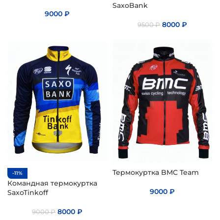
SaxoBank
9000
₽
8000
₽
9500
₽
Термокуртка BMC Team
-11%
Командная термокуртка
9000
₽
SaxoTinkoff
8000
₽
9000
₽