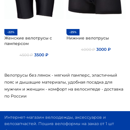
-22%
-25%
Женские велотрусы с
Нижние велотрусы
памперсом
3000
₽
4000
₽
3500
₽
4500
₽
Велотрусы без лямок - мягкий памперс, эластичный
пояс и дышащие материалы, удобная посадка для
мужчин и женщин - комфорт на велосипеде - доставка
по России
Интернет-магазин велоодежды, аксессуаров и
велозапчастей. Пошив велоформы на заказ от 1 шт