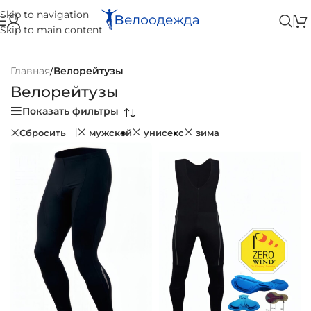
Skip to navigation
Skip to main content
Главная
/
Велорейтузы
Велорейтузы
Показать фильтры
Сбросить
мужской
унисекс
зима