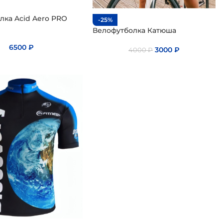
лка Acid Aero PRO
-25%
Велофутболка Катюша
6500
₽
3000
₽
4000
₽