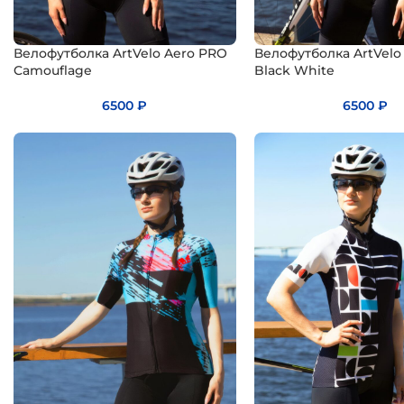
Велофутболка ArtVelo Aero PRO
Велофутболка ArtVelo
Camouflage
Black White
6500
₽
6500
₽