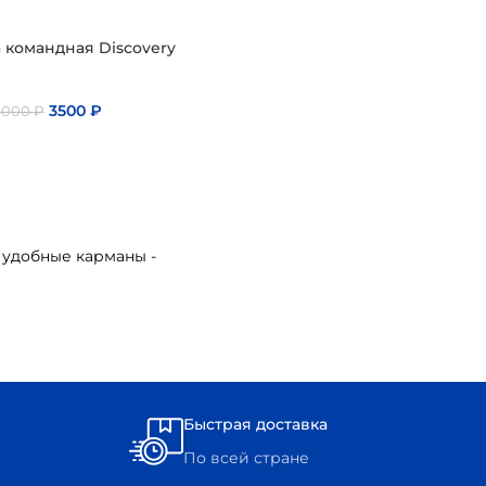
 командная Discovery
3500
₽
4000
₽
 удобные карманы -
Быстрая доставка
По всей стране