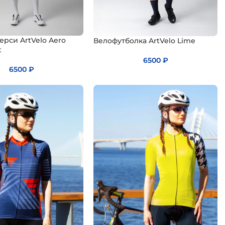
Летние
Летние
Коллекция
Коллекци
джерси
джерси
ArtVelo
ArtVelo
ерси ArtVelo Aero
Велофутболка ArtVelo Lime
t
6500
₽
6500
₽