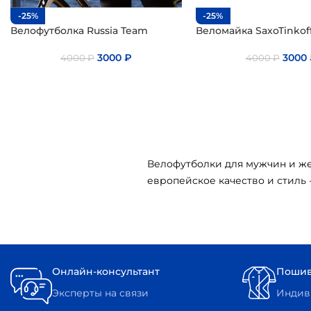
-25%
-25%
Велофутболка Russia Team
Веломайка SaxoTinkof
3000
₽
3000
4000
₽
4000
₽
Велофутболки для мужчин и же
европейское качество и стиль 
Онлайн-консультант
Пошив
Эксперты на связи
Индиви