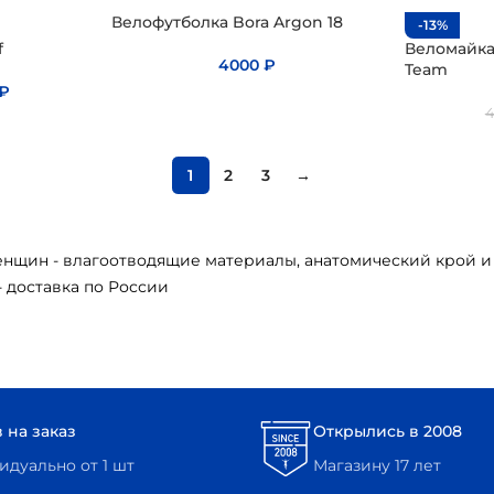
Велофутболка Bora Argon 18
-13%
f
Веломайка
4000
₽
Team
₽
1
2
3
→
нщин - влагоотводящие материалы, анатомический крой и
- доставка по России
 на заказ
Открылись в 2008
дуально от 1 шт
Магазину 17 лет