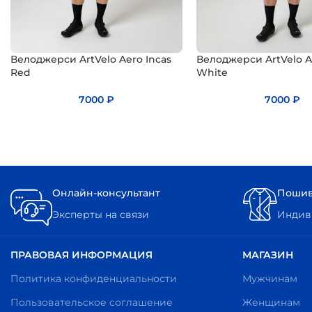
Велоджерси ArtVelo Aero Incas
Велоджерси ArtVelo A
Red
White
7000
₽
7000
₽
Онлайн-консультант
Пошив
Эксперты на связи
Индиви
ПРАВОВАЯ ИНФОРМАЦИЯ
МАГАЗИН
Политика конфиденциальности
Мужчинам
Пользовательское соглашение
Женщинам