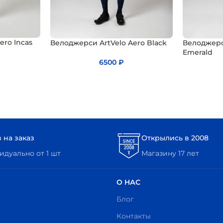
ero Incas
Велоджерси ArtVelo Aero Black
Велоджерс
Emerald
6500
₽
 на заказ
Открылись в 2008
дуально от 1 шт
Магазину 17 лет
О НАС
Блог
Контакты