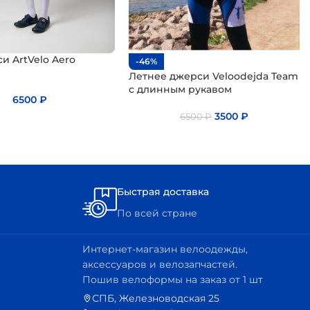
Летние
Летние
Коллекция
Коллекци
джерси
джерси
ArtVelo
ArtVelo
и ArtVelo Aero
-46%
Летнее джерси Veloodejda Team
с длинным рукавом
6500
₽
3500
₽
6500
₽
Быстрая доставка
По всей стране
Интернет-магазин велоодежды,
аксессуаров и велозапчастей.
Пошив велоформы на заказ от 1 шт
СПБ, Железноводская 25